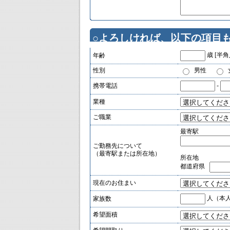
○よろしければ、以下の項目
歳 [半角
年齢
性別
男性
-
携帯電話
業種
ご職業
最寄駅
ご勤務先について
（最寄駅または所在地）
所在地
都道府県
現在のお住まい
人（本人
家族数
希望面積