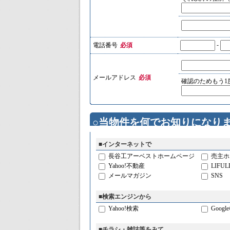
-
電話番号
必須
メールアドレス
必須
確認のためもう1
○当物件を何でお知りにな
■インターネットで
長谷工アーベストホームページ
売主ホ
Yahoo!不動産
LIFUL
メールマガジン
SNS
■検索エンジンから
Yahoo!検索
Googl
■チラシ・雑誌等をみて