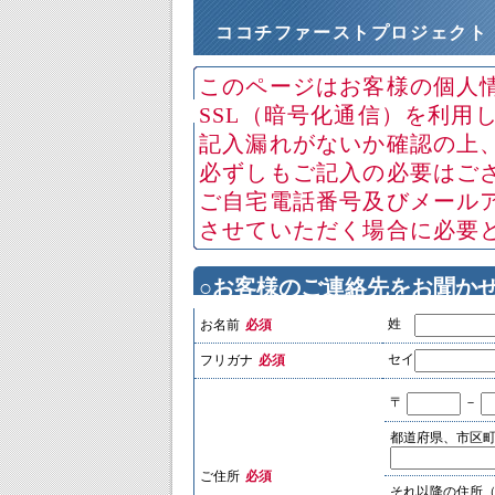
ココチファーストプロジェクト
このページはお客様の個人
SSL（暗号化通信）を利用
記入漏れがないか確認の上
必ずしもご記入の必要はござ
ご自宅電話番号及びメール
させていただく場合に必要
○お客様のご連絡先をお聞か
姓
お名前
必須
セイ
フリガナ
必須
〒
－
都道府県、市区
ご住所
必須
それ以降の住所