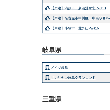
【戸建】清須市 新清洲駅北Part10
【戸建】名古屋市中川区 中島駅西Par
【戸建】小牧市 北外山Part15
岐阜県
メイツ岐阜
サンリヤン岐阜グランコンド
三重県