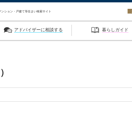
い HASEKO URBEST
マンション・戸建て等住まい検索サイト
アドバイザーに相談する
暮らしガイド
）