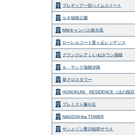
プレディア一宮ハイムスイート
ルネ瑞穂公園
MMキャンバス南大高
ローレルコート星ヶ丘レジデンス
グランクレア いいねタウン瑞穂
ル・サンク瑞穂汐路
葵クロスタワー
HONOKUNI RESIDENCE（ほ
プレミスト藤が丘
NAGOYA the TOWER
サンメゾン豊川稲荷サウス