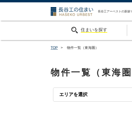
長谷工の住ま
長谷工アーベストの新築
住まいを探す
TOP
>
物件一覧（東海圏）
物件一覧（東海圏
エリアを選択