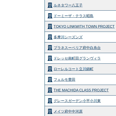
ルネタワー八王子
ドーミーザ・テラス昭島
TOKYO LINKWITH TOWN PROJECT
多摩川シーズンズ
プラネスーペリア府中白糸台
ドレッセ南町田グランヴィラ
ローレルコート立川錦町
フェルモ豊田
THE MACHIDA CLASS PROJECT
グレースガーデン小平小川東
メイツ府中中河原