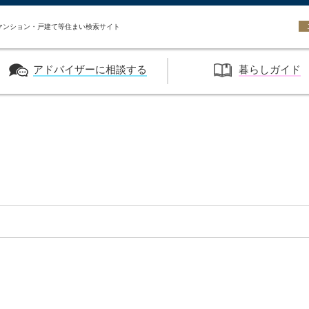
い HASEKO URBEST
マンション・戸建て等住まい検索サイト
アドバイザーに相談する
暮らしガイド