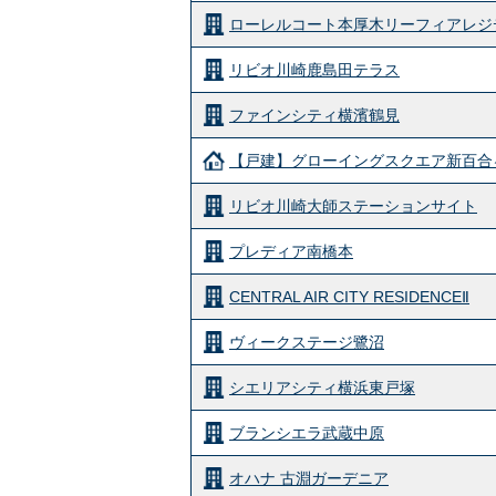
ローレルコート本厚木リーフィアレジ
リビオ川崎鹿島田テラス
ファインシティ横濱鶴見
【戸建】グローイングスクエア新百合
リビオ川崎大師ステーションサイト
プレディア南橋本
CENTRAL AIR CITY RESIDENCEⅡ
ヴィークステージ鷺沼
シエリアシティ横浜東戸塚
ブランシエラ武蔵中原
オハナ 古淵ガーデニア