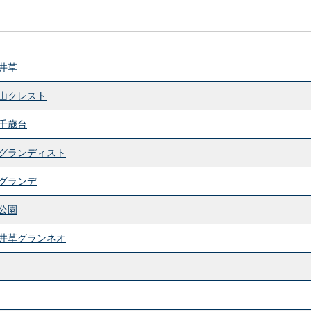
井草
山クレスト
千歳台
グランディスト
グランデ
公園
井草グランネオ