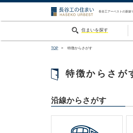
長谷工の住ま
長谷工アーベストの新築
住まいを探す
TOP
>
特徴からさがす
特徴からさが
沿線からさがす