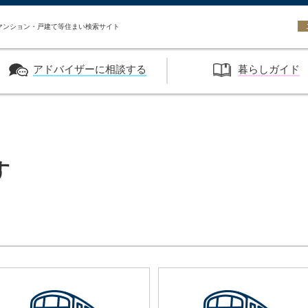
い HASEKO URBEST
マンション・戸建て等住まい検索サイト
アドバイザーに相談する
暮らしガイド
す