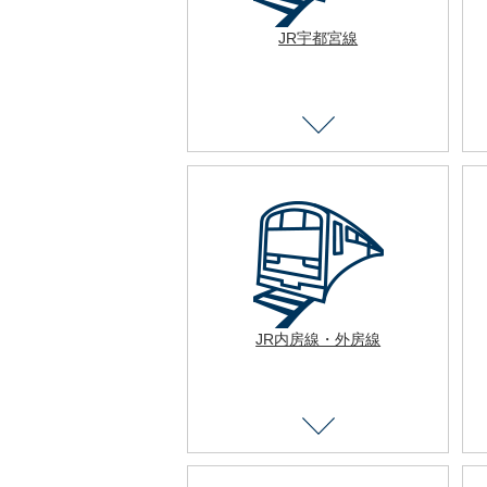
JR宇都宮線
JR内房線・外房線