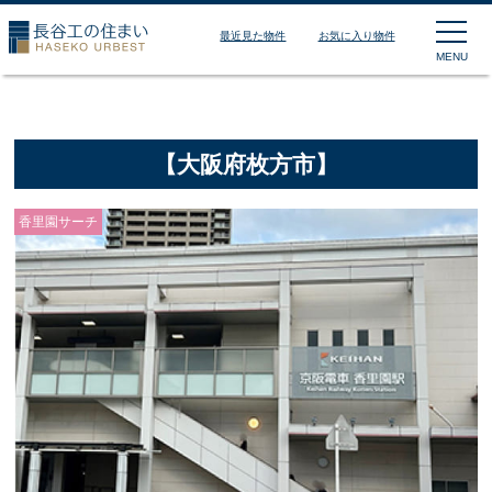
長谷工の住まい HASEKO
最近見た物件
お気に入り物件
MENU
【大阪府枚方市】
香里園サーチ