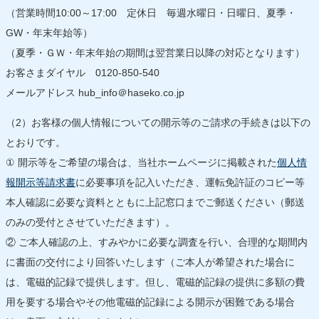
（営業時間10:00～17:00 定休日 毎週水曜日・日曜日、夏季・
GW・年末年始等）
（夏季・ＧＷ・年末年始の期間は翌営業日以降の対応となります）
お客さまダイヤル 0120-850-540
メールアドレス hub_info＠haseko.co.jp
（2）お客様の個人情報についての開示等のご請求の手続きは以下の
とおりです。
① 開示等をご希望の場合は、当社ホームページに掲載された
個人情
報開示等請求書
に必要事項を記入いただき、運転免許証のコピー等
本人確認に必要な資料とともに上記窓口までご郵送ください（郵送
のみの受付とさせていただきます）。
② ご本人確認の上、すみやかに必要な調査を行い、合理的な期間内
に書面の交付により回答いたします（ご本人が希望された場合に
は、電磁的記録で提供します。但し、電磁的記録の提供に多額の費
用を要する場合やその他電磁的記録による開示が困難である場合