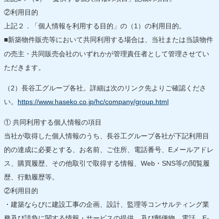
②利用目的
上記２．「個人情報を利用する目的」の（1）の利用目的。
新築物件販売等において共同利用する場合は、当社または当該物件
■
の売主・共同販売会社のいずれかが管理責任者として管理させてい
ただきます。
（2）長谷工グループ各社。詳細は次のリンク先よりご確認くださ
い。
https://www.haseko.co.jp/hc/company/group.html
① 共同利用する個人情報の項目
当社が取得した個人情報のうち、長谷工グループ各社が下記利用目
的の達成に必要とする、お名前、ご住所、電話番号、Eメールアドレ
ス、購買履歴、その他取引で取得する情報、Web・SNS等の閲覧履
歴、行動履歴等。
②利用目的
・建築ならびに建設工事の企画、設計、監理等コンサルティング業
務及び請負に関する情報・サービスの提供、及び郵便物、電話、E-