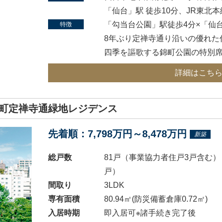
「仙台」駅 徒歩10分、JR東北
「勾当台公園」駅徒歩4分×「仙台
特徴
8年ぶり定禅寺通り沿いの優れた
四季を謳歌する錦町公園の特別
詳細はこち
町定禅寺通緑地レジデンス
先着順：7,798万円～8,478万円
新築
総戸数
81戸（事業協力者住戸3戸含む）
戸）
間取り
3LDK
専有面積
80.94㎡(防災備蓄倉庫0.72㎡)
入居時期
即入居可※諸手続き完了後