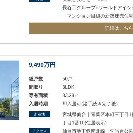
長谷工グループ×ワールドアイシ
「マンション目線の新築建売住宅」
詳細はこち
9,490万円
総戸数
50戸
間取り
3LDK
専有面積
83.28㎡
入居時期
即入居可(諸手続き完了後)
宮城県仙台市青葉区本町三丁目1
所在地
丁目1番10(住居表示)
仙台市地下鉄南北線「勾当台公園
アクセス