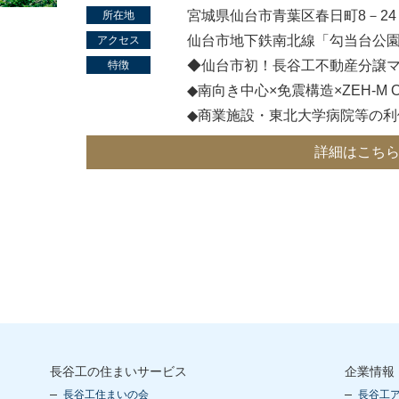
宮城県仙台市青葉区春日町8－2
所在地
仙台市地下鉄南北線「勾当台公園
アクセス
◆仙台市初！長谷工不動産分譲
特徴
◆南向き中心×免震構造×ZEH-M Ori
◆商業施設・東北大学病院等の利
詳細はこち
長谷工の住まいサービス
企業情報
長谷工住まいの会
長谷工