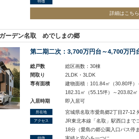
特徴
詳細はこち
ガーデン名取 めでしまの郷
第二期二次：3,700万円台～4,700万
総戸数
総区画数：30棟
間取り
2LDK・3LDK
専有面積
建物面積：101.84㎡（30.80坪）
182.31㎡（55.15坪）～203.82
入居時期
即入居可
宮城県名取市愛島郷2丁目27-12
所在地
JR東北本線「名取」駅西口まで
アクセス
18分（愛島の郷公園入口バス停
実績と安心を一つに。
特徴