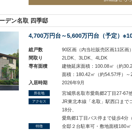
ーデン名取 四季邸
4,700万円台～5,600万円台（予定）※
総戸数
90区画（内当社販売区画11区画
間取り
2LDK、3LDK、4LDK
専有面積
建物延床面積：100.08㎡（約30.
面積：180.42㎡（約54.57坪）～2
入居時期
2026年9月
宮城県名取市愛島郷2丁目27-67他
所在地
JR東北本線「名取」駅西口まで
アクセス
18分、
愛島郷1丁目バス停まで徒歩4分（
全邸２台駐車可・敷地面積180㎡
特徴