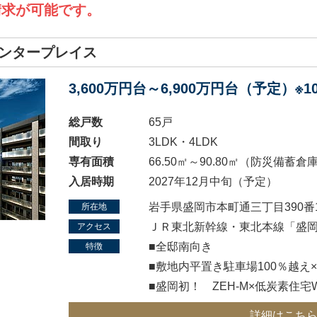
請求が可能です。
ンタープレイス
3,600万円台～6,900万円台（予定）※
総戸数
65戸
間取り
3LDK・4LDK
専有面積
66.50㎡～90.80㎡（防災備蓄
入居時期
2027年12月中旬（予定）
岩手県盛岡市本町通三丁目390番
所在地
ＪＲ東北新幹線・東北本線「盛岡
アクセス
■全邸南向き
特徴
■敷地内平置き駐車場100％越え
■盛岡初！ ZEH-M×低炭素住
詳細はこち