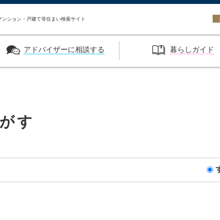
い HASEKO URBEST
マンション・戸建て等住まい検索サイト
アドバイザーに相談する
暮らしガイド
がす