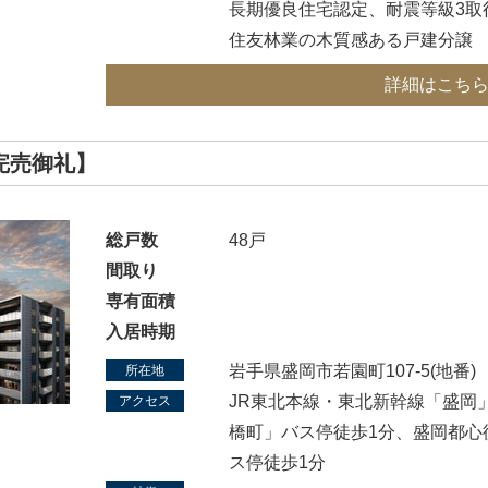
長期優良住宅認定、耐震等級3取
住友林業の木質感ある戸建分譲
詳細はこち
完売御礼】
総戸数
48戸
間取り
専有面積
入居時期
岩手県盛岡市若園町107-5(地番)
所在地
JR東北本線・東北新幹線「盛岡」
アクセス
橋町」バス停徒歩1分、盛岡都心
ス停徒歩1分