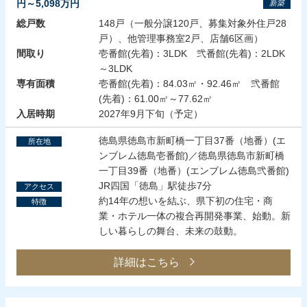
円～5,098万円
新築
総戸数
148戸（一般分譲120戸、募集対象外住戸28
戸）、他管理事務室2戸、店舗6区画）
間取り
壱番館(先着)：3LDK 弐番館(先着)：2LDK
～3LDK
専有面積
壱番館(先着)：84.03㎡・92.46㎡ 弐番館
(先着)：61.00㎡～77.62㎡
入居時期
2027年9月下旬（予定）
徳島県徳島市新町橋一丁目37番（地番）(エ
所在地
ンブレム徳島壱番館)／徳島県徳島市新町橋
一丁目39番（地番）(エンブレム徳島弐番館)
JR四国「徳島」駅徒歩7分
アクセス
約14年の想いを結ぶ、県下初の住宅・商
特徴
業・ホテル一体の複合再開発事業、始動。新
しい暮らしの舞台、未来の鼓動。
詳細はこちら