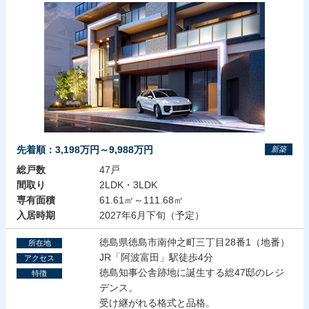
先着順：3,198万円～9,988万円
新築
総戸数
47戸
間取り
2LDK・3LDK
専有面積
61.61㎡～111.68㎡
入居時期
2027年6月下旬（予定）
徳島県徳島市南仲之町三丁目28番1（地番）
所在地
JR「阿波富田」駅徒歩4分
アクセス
徳島知事公舎跡地に誕生する総47邸のレジ
特徴
デンス。
受け継がれる格式と品格。