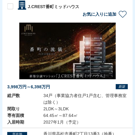
J.CREST番町ミッドハウス
お気に入りに追加
3,998万円～6,398万円
新築
総戸数
34戸（事業協力者住戸1戸含む、管理事務室
は除く）
間取り
2LDK～3LDK
専有面積
64.45㎡～87.64㎡
入居時期
2027年1月（予定）
香川県高松市番町2丁目13番3（地番）
所在地