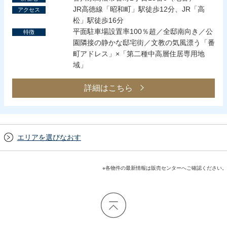
JR高徳線「昭和町」駅徒歩12分、JR「高
アクセス
松」駅徒歩16分
平面駐車場設置率100％超／全邸南向き／公
特徴
園隣接の静かな邸宅街／文教の気風漂う「番
町アドレス」×「第二種中高層住居専用地
域」
詳細はこちら
エリアを選びなおす
※各物件の最新情報は販売センターへご確認ください。