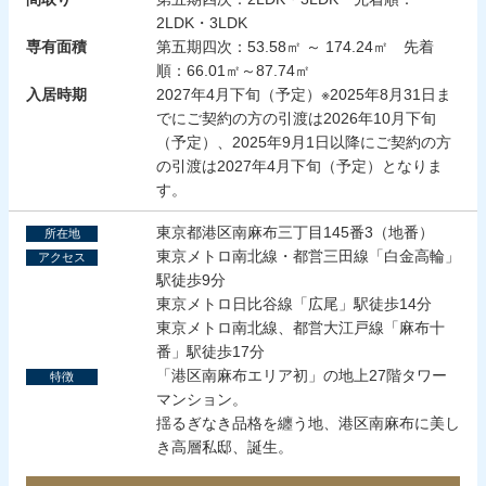
2LDK・3LDK
専有面積
第五期四次：53.58㎡ ～ 174.24㎡ 先着
順：66.01㎡～87.74㎡
入居時期
2027年4月下旬（予定）※2025年8月31日ま
でにご契約の方の引渡は2026年10月下旬
（予定）、2025年9月1日以降にご契約の方
の引渡は2027年4月下旬（予定）となりま
す。
東京都港区南麻布三丁目145番3（地番）
所在地
東京メトロ南北線・都営三田線「白金高輪」
アクセス
駅徒歩9分
東京メトロ日比谷線「広尾」駅徒歩14分
東京メトロ南北線、都営大江戸線「麻布十
番」駅徒歩17分
「港区南麻布エリア初」の地上27階タワー
特徴
マンション。
揺るぎなき品格を纏う地、港区南麻布に美し
き高層私邸、誕生。