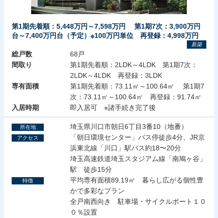
第1期先着順：5,448万円～7,598万円 第1期7次：3,900万円
台～7,400万円台（予定）※100万円単位 再登録：4,998万円
新築
総戸数
68戸
間取り
第1期先着順：2LDK～4LDK 第1期7次：
2LDK～4LDK 再登録：3LDK
専有面積
第1期先着順：73.11㎡～100.64㎡ 第1期7
次：73.11㎡～100.64㎡ 再登録：91.74㎡
入居時期
即入居可 ※諸手続き完了後
埼玉県川口市朝日6丁目3番10（地番）
所在地
「朝日環境センター」バス停徒歩4分、JR京
アクセス
浜東北線「川口」駅バス約18〜20分
埼玉高速鉄道埼玉スタジアム線「南鳩ヶ谷」
駅 徒歩15分
平均専有面積89.19㎡ 暮らし広がる個性豊
特徴
かで多彩なプラン
全戸南西向き 駐車場・サイクルポート１０
０％設置