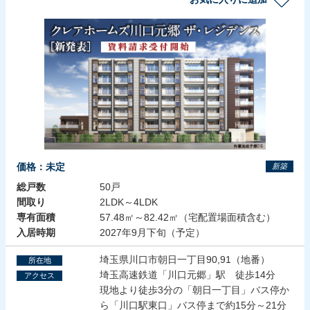
価格：未定
新築
総戸数
50戸
間取り
2LDK～4LDK
専有面積
57.48㎡～82.42㎡（宅配置場面積含む）
入居時期
2027年9月下旬（予定）
埼玉県川口市朝日一丁目90,91（地番）
所在地
埼玉高速鉄道「川口元郷」駅 徒歩14分
アクセス
現地より徒歩3分の「朝日一丁目」バス停か
ら「川口駅東口」バス停まで約15分～21分