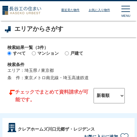
長谷工の住まい HASEKO
最近見た物件
お気に入り物件
MENU
エリアからさがす
検索結果一覧（3件）
すべて
マンション
戸建て
検索条件
エリア：
埼玉県 / 東京都
条 件：
東京メトロ南北線・埼玉高速鉄道
チェックでまとめて資料請求が可
能です。
クレアホームズ川口元郷ザ・レジデンス
お気に入りに追加