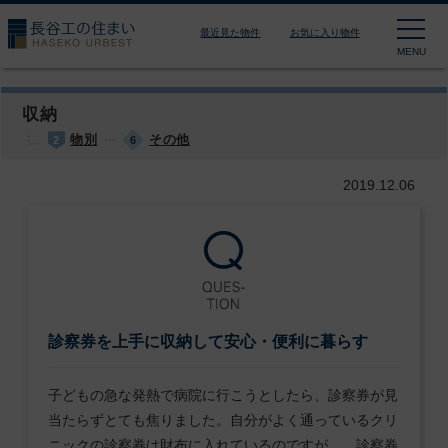
長谷工の住まい HASEKO
最近見た物件
お気に入り物件
MENU
収納
物別
その他
2
6
2019.12.06
診察券を上手に収納して安心・便利に暮らす
子どもの急な発熱で病院に行こうとしたら、診察券が見
当たらずとても焦りました。自分がよく通っているクリ
ニックの診察券は財布に入れているのですが…。診察券