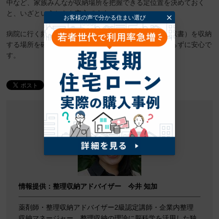
中など、家族みんなが収納場所を把握できる定位置を決めておく
と、いざというときも安心ですよ。
病院に行く頻度が高い方は、近くに医療費明細書（領収書）を収納
する場所を確保しておくと、病院帰りも書類が散らからずに安心で
す。
シェアする
情報提供：整理収納アドバイザー 今井 知加
薬剤師・整理収納アドバイザー2級認定講師・企業内整理
収納マネージャー。整理収納の理論に脳科学を活用した独