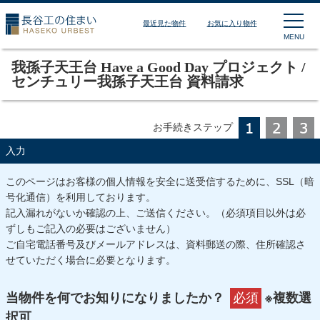
長谷工の住まい HASEKO
最近見た物件
お気に入り物件
MENU
我孫子天王台 Have a Good Day プロジェクト /
センチュリー我孫子天王台 資料請求
お手続きステップ
入力
このページはお客様の個人情報を安全に送受信するために、SSL（暗
号化通信）を利用しております。
記入漏れがないか確認の上、ご送信ください。（必須項目以外は必
ずしもご記入の必要はございません）
ご自宅電話番号及びメールアドレスは、資料郵送の際、住所確認さ
せていただく場合に必要となります。
当物件を何でお知りになりましたか？
必須
※複数選
択可