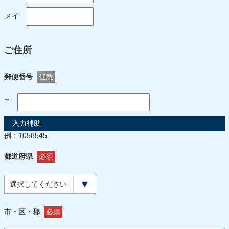
メイ
ご住所
郵便番号
任意
〒
入力補助
例：1058545
都道府県
必須
市・区・郡
必須