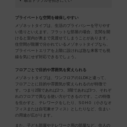
騒音トラブルを招きにくい
プライベートな空間を確保しやすい
メゾネットタイプは、生活のプライバシーを守りやす
い造りといえます。フラットな部屋の場合、玄関を開
けると室内が奥まで見渡せてしまうことがあります。
住空間が階層で分かれているメゾネットタイプなら、
プライベートエリアを上階に設ければ急な来客でも視
線を気にせず対応できるでしょう。
フロアごとで目的や雰囲気を変えられる
メゾネットタイプは、ワンフロアの1LDKと違って、
フロアごとに目的や雰囲気が変えられるのが特徴で
す。つまり2階であれば2つ、3階であれば3つ、それぞ
れのフロアで異なる使い方ができるのです。この特徴
を生かすと、テレワークをしたり、SＯHＯ（小さなオ
フィスまたは自宅兼オフィス）としたりなど、住まい
の用途が広がります。
また、子ども部屋やテレワーク用の部屋など、住人の