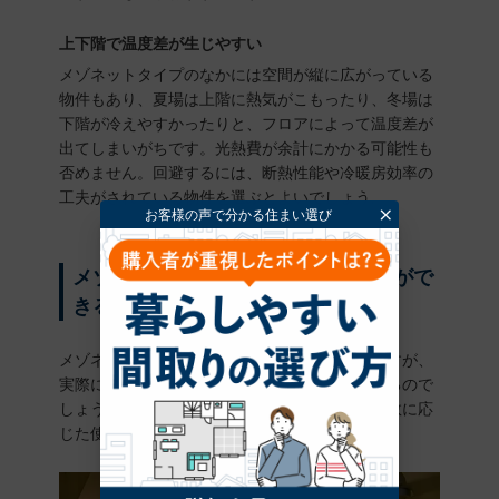
上下階で温度差が生じやすい
メゾネットタイプのなかには空間が縦に広がっている
物件もあり、夏場は上階に熱気がこもったり、冬場は
下階が冷えやすかったりと、フロアによって温度差が
出てしまいがちです。光熱費が余計にかかる可能性も
否めません。回避するには、断熱性能や冷暖房効率の
工夫がされている物件を選ぶとよいでしょう。
メゾネットタイプはどういう使い方がで
きる？
メゾネットタイプは上階と下階に分かれていますが、
実際に暮らす場合にはどのような使い方ができるので
しょうか？一人暮らしからファミリーまで、人数に応
じた使い方のポイントを紹介しましょう。