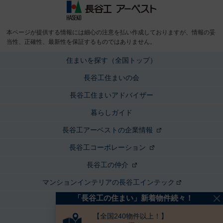
長谷工 アーベスト
本ページが提供する情報には細心の注意を払い作成しておりますが、情報の妥
当性、正確性、最新性を保証するものではありません。
住まいを探す（全国トップ）
長谷工住まいの会
長谷工住まいアドバイザー
暮らしガイド
長谷工アーベストの企業情報
長谷工コーポレーション
長谷工の仲介
マンションインテリアの長谷工インテック
「長谷工の住まい」新着物件続々！
マンションプラス
【全国240物件以上！】
サイトマップ