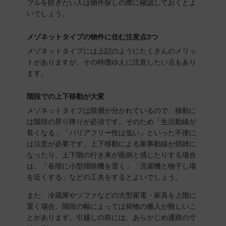
ブルを防ぎたい人は物件探しの際に確認しておくとよ
いでしょう。
メゾネットタイプの物件に住む注意点3つ
メゾネットタイプには上記のようにたくさんのメリッ
トがありますが、その特徴ゆえに注意したい点もあり
ます。
階段での上下移動が大変
メゾネットタイプは階層が分かれているので、移動に
は階段の昇り降りが必須です。そのため「生活動線が
長くなる」「バリアフリー性は低い」といった不便に
は注意が必要です。上下移動による家事動線が煩雑に
なったり、上下階の行き来が面倒と感じたりする場合
は、「各階に小型掃除機を置く」「洗濯機と物干し場
を近くする」などの工夫をするとよいでしょう。
また、冷蔵庫やソファなどの大型家電・家具を上階に
置く場合、階段の幅によっては荷物の搬入が難しいこ
とがあります。引越しの前には、あらかじめ通路の寸