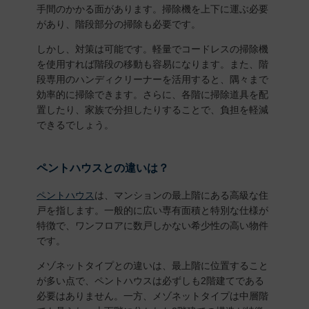
手間のかかる面があります。掃除機を上下に運ぶ必要
があり、階段部分の掃除も必要です。
しかし、対策は可能です。軽量でコードレスの掃除機
を使用すれば階段の移動も容易になります。また、階
段専用のハンディクリーナーを活用すると、隅々まで
効率的に掃除できます。さらに、各階に掃除道具を配
置したり、家族で分担したりすることで、負担を軽減
できるでしょう。
ペントハウスとの違いは？
ペントハウス
は、マンションの最上階にある高級な住
戸を指します。一般的に広い専有面積と特別な仕様が
特徴で、ワンフロアに数戸しかない希少性の高い物件
です。
メゾネットタイプとの違いは、最上階に位置すること
が多い点で、ペントハウスは必ずしも2階建てである
必要はありません。一方、メゾネットタイプは中層階