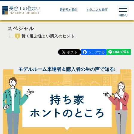
長谷工の住まい HASEKO
最近見た物件
お気に入り物件
MENU
スペシャル
賢く選ぶ住まい購入のヒント
1
シェアする
モデルルーム来場者＆購入者の生の声で知る!